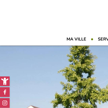
Contenu
Menu
Recherche
Pied de page
MA VILLE
SER
Open toolbar
Réseaux
sociaux