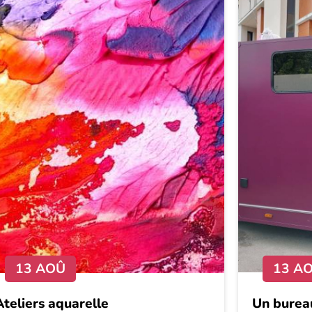
13 AOÛ
13 A
Ateliers aquarelle
Un bureau