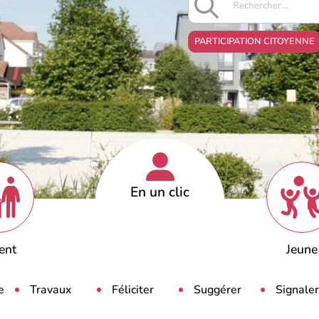
Menu
PARTICIPATION CITOYENNE
contextuel
En un clic
ent
Jeune
e
Travaux
Féliciter
Suggérer
Signaler