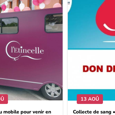
OÛ
13 AOÛ
 mobile pour venir en
Collecte de sang 