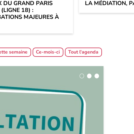
 DU GRAND PARIS
LA MÉDIATION, P
(LIGNE 18) :
ATIONS MAJEURES À
ette semaine
Ce-mois-ci
Tout l'agenda