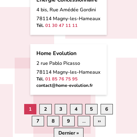
4 bis, Rue Amédée Gordini
78114 Magny-les-Hameaux
Tél.
01 30 47 11 11
Home Evolution
2 rue Pablo Picasso
78114 Magny-les-Hameaux
Tél.
01 85 76 75 95
contact@home-evolution.fr
Pagination
1
2
3
4
5
6
7
8
9
…
››
Page
suivante
Dernier »
Dernière