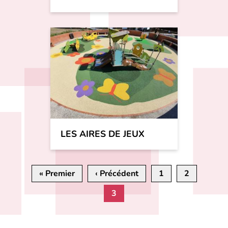
LES AIRES DE JEUX
Pagination
« Premier
Première
‹ Précédent
Page
1
2
page
précédente
3