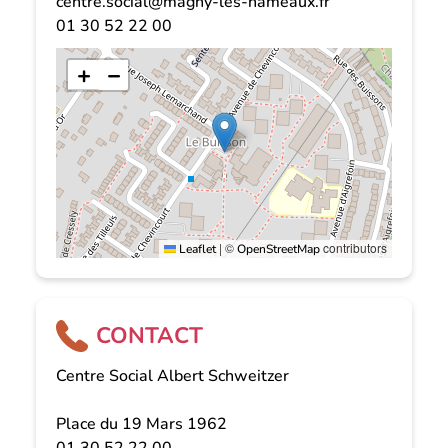
centre.social@magny-les-hameaux.fr
01 30 52 22 00
+
−
|
©
contributors
Leaflet
OpenStreetMap
CONTACT
Centre Social Albert Schweitzer
Place du 19 Mars 1962
01 30 52 22 00 -