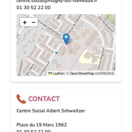
centre.social@magny-les-hameaux.fr
01 30 52 22 00
+
−
|
©
contributors
Leaflet
OpenStreetMap
CONTACT
Centre Social Albert Schweitzer
Place du 19 Mars 1962
01 30 52 22 00 -