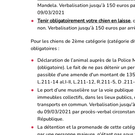
Mandela. Verbalisation jusqu’à 150 euros 
09/03/2021
Tenir obligatoirement votre chien en laisse
, 
non. Verbalisation jusqu’à 150 euros par 
Pour les chiens de 2ème catégorie (catégorie dit
obligatoires :
Déclaration de l’animal auprès de la Police 
(obligatoire). Le fait de ne pas détenir un pe
passible d'une amende d'un montant de 135 eu
L.211-14 al.I-II, L.211-12, R.211-5, D .211-
Le port d’une muselière sur la voie publiqu
immeubles collectifs, dans les lieux publics,
transports en commun. Verbalisation jusqu
du 09/03/2021 par procès-verbal circonstanc
République.
La détention et la promenade de cette catég
par une personne majeure, n'étant pas sous 