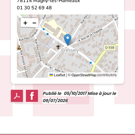
78114
Magny-les-Hameaux
01 30 52 69 48
+
−
|
©
contributors
Leaflet
OpenStreetMap
Publié le
05/10/2017
Mise à jour le
09/07/2026