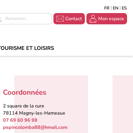
FRANÇAIS
ENGLISH
ESP
En-
En-
Contact
Mon espace
tête
tête
-
-
Contact
Accueil
TOURISME ET LOISIRS
-
Connexion
Coordonnées
2 square de la cure
78114
Magny-les-Hameaux
07 69 60 96 98
pepincolomba88@hmail.com