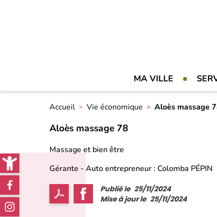
MA VILLE
SER
Accueil
Vie économique
Aloès massage 
Aloès massage 78
Open toolbar
Massage et bien être
Gérante - Auto entrepreneur : Colomba PÉPIN
Réseaux
Publié le
25/11/2024
sociaux
Mise à jour le
25/11/2024