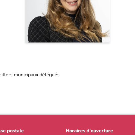
eillers municipaux délégués
se postale
Horaires d'ouverture