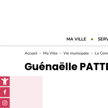
MA VILLE
SER
Accueil
Ma Ville
Vie municipale
Le Cons
Guénaëlle PATT
Open toolbar
Réseaux
sociaux