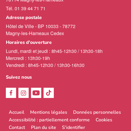
Tél. 01 39 44 71 71
Adresse postale
Hôtel de Ville - BP 10033 - 78772
Magny-les-Hameaux Cedex
Horaires d'ouverture
Lundi, mardi et jeudi : 8h45-12h30 / 13h30-18h
Mercredi : 13h30-19h
Vendredi : 8h45-12h30 / 13h30-16h30
Suivez nous
Menu
Accueil
Mentions légales
Données personnelles
Pied
Accessibilité : partiellement conforme
Cookies
de
Contact
Plan du site
S'identifier