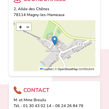
2, Allée des Chênes
78114
Magny-les-Hameaux
+
−
|
©
contributors
Leaflet
OpenStreetMap
CONTACT
M. et Mme Breuils
Tél. : 01 30 43 02 14 – 06 24 26 84 76