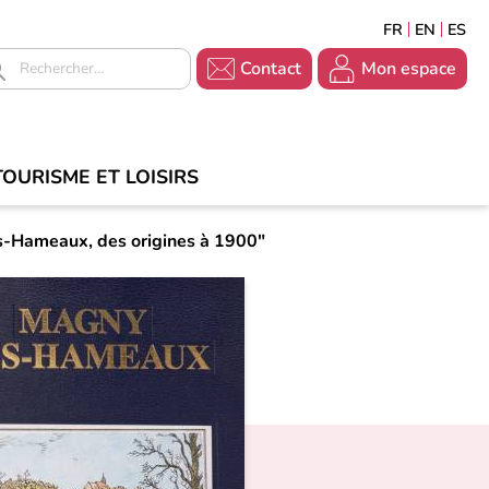
FRANÇAIS
ENGLISH
ESP
En-
En-
Contact
Mon espace
tête
tête
-
-
Contact
Accueil
TOURISME ET LOISIRS
-
s-Hameaux, des origines à 1900"
Connexion