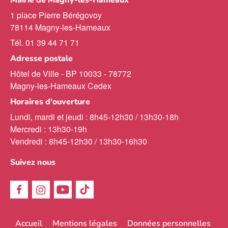
Mairie de Magny-les-Hameaux
1 place Pierre Bérégovoy
78114 Magny-les-Hameaux
Tél. 01 39 44 71 71
Adresse postale
Hôtel de Ville - BP 10033 - 78772
Magny-les-Hameaux Cedex
Horaires d'ouverture
Lundi, mardi et jeudi : 8h45-12h30 / 13h30-18h
Mercredi : 13h30-19h
Vendredi : 8h45-12h30 / 13h30-16h30
Suivez nous
Menu
Accueil
Mentions légales
Données personnelles