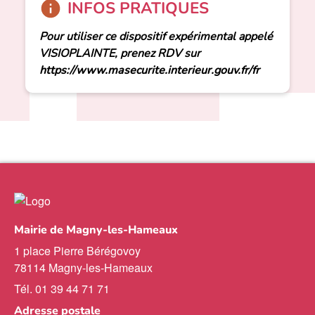
INFOS PRATIQUES
Pour utiliser ce dispositif expérimental appelé
VISIOPLAINTE, prenez RDV sur
https://www.masecurite.interieur.gouv.fr/fr
Mairie de Magny-les-Hameaux
1 place Pierre Bérégovoy
78114 Magny-les-Hameaux
Tél. 01 39 44 71 71
Adresse postale