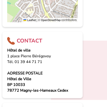
|
©
contributors
Leaflet
OpenStreetMap
CONTACT
Hôtel de ville
1 place Pierre Bérégovoy
Tél. 01 39 44 71 71
ADRESSE POSTALE
Hôtel de Ville
BP 10033
78772 Magny-les-Hameaux Cedex