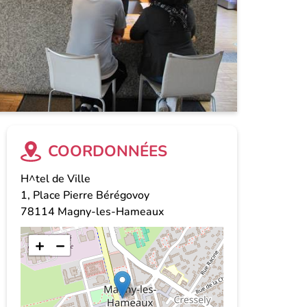
COORDONNÉES
H^tel de Ville
1, Place Pierre Bérégovoy
78114
Magny-les-Hameaux
+
−