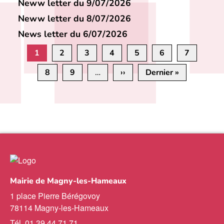
Neww letter du 9/07/2026
Neww letter du 8/07/2026
News letter du 6/07/2026
Pagination
1
2
3
4
5
6
7
8
9
…
››
Page
Dernier »
Dernière
suivante
page
Mairie de Magny-les-Hameaux
1 place Pierre Bérégovoy
78114 Magny-les-Hameaux
Tél. 01 39 44 71 71