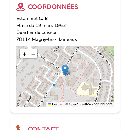
COORDONNÉES
Estaminet Café
Place du 19 mars 1962
Quartier du buisson
78114
Magny-les-Hameaux
+
−
|
©
contributors
Leaflet
OpenStreetMap
CONTACT