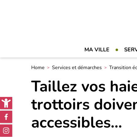
MA VILLE
SER
Home
Services et démarches
Transition é
Taillez vos haie
Open toolbar
trottoirs doive
Réseaux
accessibles…
sociaux